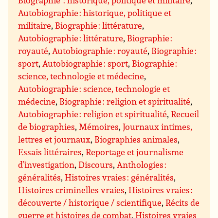
Biographie : historique, politique et militaire
,
Autobiographie : historique, politique et
militaire
,
Biographie : littérature
,
Autobiographie : littérature
,
Biographie :
royauté
,
Autobiographie : royauté
,
Biographie :
sport
,
Autobiographie : sport
,
Biographie :
science, technologie et médecine
,
Autobiographie : science, technologie et
médecine
,
Biographie : religion et spiritualité
,
Autobiographie : religion et spiritualité
,
Recueil
de biographies
,
Mémoires
,
Journaux intimes,
lettres et journaux
,
Biographies animales
,
Essais littéraires
,
Reportage et journalisme
d’investigation
,
Discours
,
Anthologies :
généralités
,
Histoires vraies : généralités
,
Histoires criminelles vraies
,
Histoires vraies :
découverte / historique / scientifique
,
Récits de
guerre et histoires de combat
,
Histoires vraies