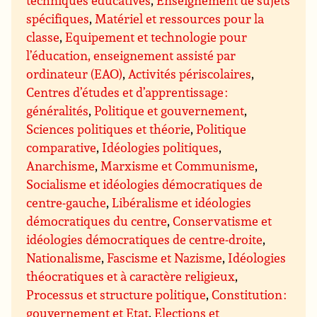
techniques éducatives
,
Enseignement de sujets
spécifiques
,
Matériel et ressources pour la
classe
,
Equipement et technologie pour
l’éducation, enseignement assisté par
ordinateur (EAO)
,
Activités périscolaires
,
Centres d’études et d’apprentissage :
généralités
,
Politique et gouvernement
,
Sciences politiques et théorie
,
Politique
comparative
,
Idéologies politiques
,
Anarchisme
,
Marxisme et Communisme
,
Socialisme et idéologies démocratiques de
centre-gauche
,
Libéralisme et idéologies
démocratiques du centre
,
Conservatisme et
idéologies démocratiques de centre-droite
,
Nationalisme
,
Fascisme et Nazisme
,
Idéologies
théocratiques et à caractère religieux
,
Processus et structure politique
,
Constitution :
gouvernement et Etat
,
Elections et