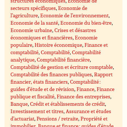
structures économiques
,
Economie de
secteurs spécifiques
,
Economie de
l’agriculture
,
Economie de l’environnement
,
Economie de la santé
,
Economie du bien-être
,
Economie urbaine
,
Crises et désastres
économiques et financières
,
Economie
populaire
,
Histoire économique
,
Finance et
comptabilité
,
Comptabilité
,
Comptabilité
analytique
,
Comptabilité financière
,
Comptabilité de gestion et écriture comptable
,
Comptabilité des finances publiques
,
Rapport
financier, états financiers
,
Comptabilité :
guides d’étude et de révision
,
Finance
,
Finance
publique et fiscalité
,
Finance des entreprises
,
Banque
,
Crédit et établissements de crédit
,
Investissement et titres
,
Assurance et études
d’actuariat
,
Pensions / retraite
,
Propriété et
immobilier
,
Banque et finance : guides d’étude