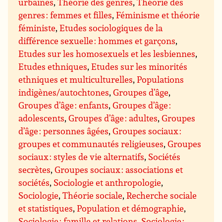
urbaines
,
Théorie des genres
,
Théorie des
genres : femmes et filles
,
Féminisme et théorie
féministe
,
Etudes sociologiques de la
différence sexuelle : hommes et garçons
,
Etudes sur les homosexuels et les lesbiennes
,
Etudes ethniques
,
Etudes sur les minorités
ethniques et multiculturelles
,
Populations
indigènes/autochtones
,
Groupes d’âge
,
Groupes d’âge : enfants
,
Groupes d’âge :
adolescents
,
Groupes d’âge : adultes
,
Groupes
d’âge : personnes âgées
,
Groupes sociaux :
groupes et communautés religieuses
,
Groupes
sociaux : styles de vie alternatifs
,
Sociétés
secrètes
,
Groupes sociaux : associations et
sociétés
,
Sociologie et anthropologie
,
Sociologie
,
Théorie sociale
,
Recherche sociale
et statistiques
,
Population et démographie
,
Sociologie : famille et relations
,
Sociologie :