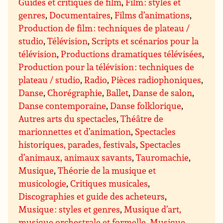
Guides et critiques de film
,
Film : styles et
genres
,
Documentaires
,
Films d’animations
,
Production de film : techniques de plateau /
studio
,
Télévision
,
Scripts et scénarios pour la
télévision
,
Productions dramatiques télévisées
,
Production pour la télévision : techniques de
plateau / studio
,
Radio
,
Pièces radiophoniques
,
Danse
,
Chorégraphie
,
Ballet
,
Danse de salon
,
Danse contemporaine
,
Danse folklorique
,
Autres arts du spectacles
,
Théâtre de
marionnettes et d’animation
,
Spectacles
historiques, parades, festivals
,
Spectacles
d’animaux, animaux savants
,
Tauromachie
,
Musique
,
Théorie de la musique et
musicologie
,
Critiques musicales
,
Discographies et guide des acheteurs
,
Musique : styles et genres
,
Musique d’art,
musique orchestrale et formelle
,
Musique