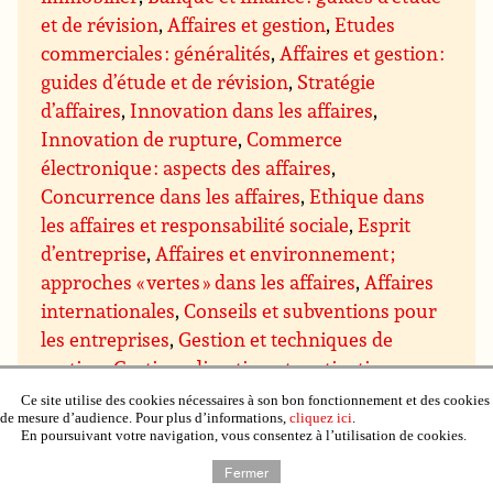
et de révision
,
Affaires et gestion
,
Etudes
commerciales : généralités
,
Affaires et gestion :
guides d’étude et de révision
,
Stratégie
d’affaires
,
Innovation dans les affaires
,
Innovation de rupture
,
Commerce
électronique : aspects des affaires
,
Concurrence dans les affaires
,
Ethique dans
les affaires et responsabilité sociale
,
Esprit
d’entreprise
,
Affaires et environnement ;
approches « vertes » dans les affaires
,
Affaires
internationales
,
Conseils et subventions pour
les entreprises
,
Gestion et techniques de
gestion
,
Gestion : direction et motivation
,
Gestion des prises de décision
,
Gestion du
Ce site utilise des cookies nécessaires à son bon fonctionnement et des cookies
de mesure d’audience. Pour plus d’informations,
cliquez ici
.
savoir
,
Gestion des projets
,
Assurance qualité
En poursuivant votre navigation, vous consentez à l’utilisation de cookies.
et qualité totale
,
Gestion du temps
,
Gestion de
Fermer
domaines particuliers
,
Gestion budgétaire et