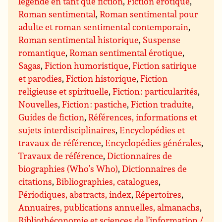
légende en tant que fiction
,
Fiction érotique
,
Roman sentimental
,
Roman sentimental pour
adulte et roman sentimental contemporain
,
Roman sentimental historique
,
Suspense
romantique
,
Roman sentimental érotique
,
Sagas
,
Fiction humoristique
,
Fiction satirique
et parodies
,
Fiction historique
,
Fiction
religieuse et spirituelle
,
Fiction : particularités
,
Nouvelles
,
Fiction : pastiche
,
Fiction traduite
,
Guides de fiction
,
Références, informations et
sujets interdisciplinaires
,
Encyclopédies et
travaux de référence
,
Encyclopédies générales
,
Travaux de référence
,
Dictionnaires de
biographies (Who’s Who)
,
Dictionnaires de
citations
,
Bibliographies, catalogues
,
Périodiques, abstracts, index
,
Répertoires
,
Annuaires, publications annuelles, almanachs
,
Bibliothéconomie et sciences de l’information /