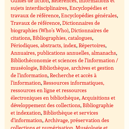
Guides de fiction
,
Références, informations et
sujets interdisciplinaires
,
Encyclopédies et
travaux de référence
,
Encyclopédies générales
,
Travaux de référence
,
Dictionnaires de
biographies (Who’s Who)
,
Dictionnaires de
citations
,
Bibliographies, catalogues
,
Périodiques, abstracts, index
,
Répertoires
,
Annuaires, publications annuelles, almanachs
,
Bibliothéconomie et sciences de l’information /
muséologie
,
Bibliothèque, archives et gestion
de l’information
,
Recherche et accès à
l’information
,
Ressources informatiques,
ressources en ligne et ressources
électroniques en bibliothèque
,
Acquisitions et
développement des collections
,
Bibliographie
et indexation
,
Bibliothèque et services
d’information
,
Archivage, préservation des
collections et numérisation
,
Muséologie et