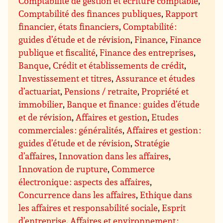
Comptabilité de gestion et écriture comptable
,
Comptabilité des finances publiques
,
Rapport
financier, états financiers
,
Comptabilité :
guides d’étude et de révision
,
Finance
,
Finance
publique et fiscalité
,
Finance des entreprises
,
Banque
,
Crédit et établissements de crédit
,
Investissement et titres
,
Assurance et études
d’actuariat
,
Pensions / retraite
,
Propriété et
immobilier
,
Banque et finance : guides d’étude
et de révision
,
Affaires et gestion
,
Etudes
commerciales : généralités
,
Affaires et gestion :
guides d’étude et de révision
,
Stratégie
d’affaires
,
Innovation dans les affaires
,
Innovation de rupture
,
Commerce
électronique : aspects des affaires
,
Concurrence dans les affaires
,
Ethique dans
les affaires et responsabilité sociale
,
Esprit
d’entreprise
,
Affaires et environnement ;