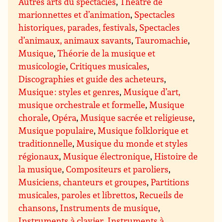
Autres arts du spectacles
,
Théâtre de
marionnettes et d’animation
,
Spectacles
historiques, parades, festivals
,
Spectacles
d’animaux, animaux savants
,
Tauromachie
,
Musique
,
Théorie de la musique et
musicologie
,
Critiques musicales
,
Discographies et guide des acheteurs
,
Musique : styles et genres
,
Musique d’art,
musique orchestrale et formelle
,
Musique
chorale
,
Opéra
,
Musique sacrée et religieuse
,
Musique populaire
,
Musique folklorique et
traditionnelle
,
Musique du monde et styles
régionaux
,
Musique électronique
,
Histoire de
la musique
,
Compositeurs et paroliers
,
Musiciens, chanteurs et groupes
,
Partitions
musicales, paroles et librettos
,
Recueils de
chansons
,
Instruments de musique
,
Instruments à clavier
,
Instruments à