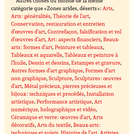
Autres choses du monde de la même
catégorie que « Zones arides, déserts » :
Arts
,
Arts : généralités
,
Théorie de l’art
,
Conservation, restauration et entretien
d’œuvres d’art
,
Contrefaçon, falsification et vol
d’œuvres d’art
,
Art : aspects financiers
,
Beaux-
arts : formes d’art
,
Peinture et tableaux
,
Tableaux et aquarelle
,
Tableaux et peinture à
l’huile
,
Dessin et dessins
,
Estampes et gravure
,
Autres formes d’art graphique
,
Formes d’art
non graphique
,
Sculpture
,
Sculptures : œuvres
d’art
,
Métal précieux, pierres précieuses et
bijoux : techniques et procédés
,
Installation
artistique
,
Performance artistique
,
Art
numérique, holographique et vidéo
,
Céramique et verre : œuvres d’art
,
Arts
décoratifs
,
Arts du textile
,
Beaux-arts :
techniques et sujets
,
Histoire de l’art
,
Artistes,