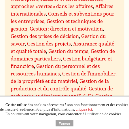
approches « vertes » dans les affaires
,
Affaires
internationales
,
Conseils et subventions pour
les entreprises
,
Gestion et techniques de
gestion
,
Gestion : direction et motivation
,
Gestion des prises de décision
,
Gestion du
savoir
,
Gestion des projets
,
Assurance qualité
et qualité totale
,
Gestion du temps
,
Gestion de
domaines particuliers
,
Gestion budgétaire et
financière
,
Gestion du personnel et des
ressources humaines
,
Gestion de l’immobilier,
de la propriété et du matériel
,
Gestion de la
production et du contrôle qualité
,
Gestion de
recherche et développement (R & D)
,
Gestion
des ventes et marketing
,
Gestion des achats et
Ce site utilise des cookies nécessaires à son bon fonctionnement et des cookies
de mesure d’audience. Pour plus d’informations,
cliquez ici
.
des approvisionnements
,
Gestion de la
En poursuivant votre navigation, vous consentez à l’utilisation de cookies.
distribution et de la logistique
,
Négociation
Fermer
commerciale
,
Communication et présentation