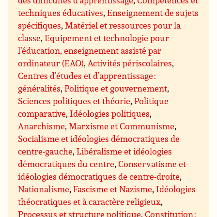
des difficultés d’apprentissage
,
Compétences et
techniques éducatives
,
Enseignement de sujets
spécifiques
,
Matériel et ressources pour la
classe
,
Equipement et technologie pour
l’éducation, enseignement assisté par
ordinateur (EAO)
,
Activités périscolaires
,
Centres d’études et d’apprentissage :
généralités
,
Politique et gouvernement
,
Sciences politiques et théorie
,
Politique
comparative
,
Idéologies politiques
,
Anarchisme
,
Marxisme et Communisme
,
Socialisme et idéologies démocratiques de
centre-gauche
,
Libéralisme et idéologies
démocratiques du centre
,
Conservatisme et
idéologies démocratiques de centre-droite
,
Nationalisme
,
Fascisme et Nazisme
,
Idéologies
théocratiques et à caractère religieux
,
Processus et structure politique
,
Constitution :