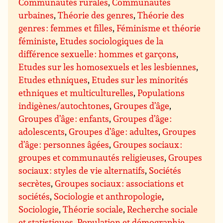
Communautés rurales
,
Communautés
urbaines
,
Théorie des genres
,
Théorie des
genres : femmes et filles
,
Féminisme et théorie
féministe
,
Etudes sociologiques de la
différence sexuelle : hommes et garçons
,
Etudes sur les homosexuels et les lesbiennes
,
Etudes ethniques
,
Etudes sur les minorités
ethniques et multiculturelles
,
Populations
indigènes/autochtones
,
Groupes d’âge
,
Groupes d’âge : enfants
,
Groupes d’âge :
adolescents
,
Groupes d’âge : adultes
,
Groupes
d’âge : personnes âgées
,
Groupes sociaux :
groupes et communautés religieuses
,
Groupes
sociaux : styles de vie alternatifs
,
Sociétés
secrètes
,
Groupes sociaux : associations et
sociétés
,
Sociologie et anthropologie
,
Sociologie
,
Théorie sociale
,
Recherche sociale
et statistiques
,
Population et démographie
,