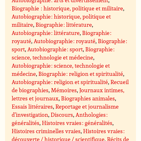
Autobiographie : arts et divertissement
,
Biographie : historique, politique et militaire
,
Autobiographie : historique, politique et
militaire
,
Biographie : littérature
,
Autobiographie : littérature
,
Biographie :
royauté
,
Autobiographie : royauté
,
Biographie :
sport
,
Autobiographie : sport
,
Biographie :
science, technologie et médecine
,
Autobiographie : science, technologie et
médecine
,
Biographie : religion et spiritualité
,
Autobiographie : religion et spiritualité
,
Recueil
de biographies
,
Mémoires
,
Journaux intimes,
lettres et journaux
,
Biographies animales
,
Essais littéraires
,
Reportage et journalisme
d’investigation
,
Discours
,
Anthologies :
généralités
,
Histoires vraies : généralités
,
Histoires criminelles vraies
,
Histoires vraies :
découverte / historique / scientifique
,
Récits de