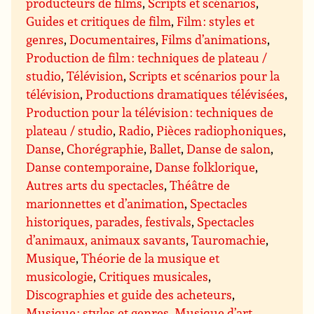
producteurs de films
,
Scripts et scénarios
,
Guides et critiques de film
,
Film : styles et
genres
,
Documentaires
,
Films d’animations
,
Production de film : techniques de plateau /
studio
,
Télévision
,
Scripts et scénarios pour la
télévision
,
Productions dramatiques télévisées
,
Production pour la télévision : techniques de
plateau / studio
,
Radio
,
Pièces radiophoniques
,
Danse
,
Chorégraphie
,
Ballet
,
Danse de salon
,
Danse contemporaine
,
Danse folklorique
,
Autres arts du spectacles
,
Théâtre de
marionnettes et d’animation
,
Spectacles
historiques, parades, festivals
,
Spectacles
d’animaux, animaux savants
,
Tauromachie
,
Musique
,
Théorie de la musique et
musicologie
,
Critiques musicales
,
Discographies et guide des acheteurs
,
Musique : styles et genres
,
Musique d’art,