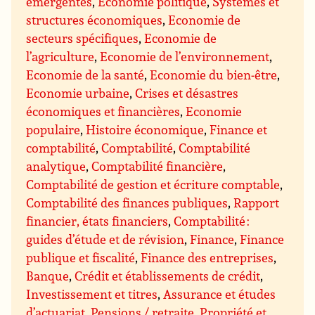
émergentes
,
Economie politique
,
Systèmes et
structures économiques
,
Economie de
secteurs spécifiques
,
Economie de
l’agriculture
,
Economie de l’environnement
,
Economie de la santé
,
Economie du bien-être
,
Economie urbaine
,
Crises et désastres
économiques et financières
,
Economie
populaire
,
Histoire économique
,
Finance et
comptabilité
,
Comptabilité
,
Comptabilité
analytique
,
Comptabilité financière
,
Comptabilité de gestion et écriture comptable
,
Comptabilité des finances publiques
,
Rapport
financier, états financiers
,
Comptabilité :
guides d’étude et de révision
,
Finance
,
Finance
publique et fiscalité
,
Finance des entreprises
,
Banque
,
Crédit et établissements de crédit
,
Investissement et titres
,
Assurance et études
d’actuariat
,
Pensions / retraite
,
Propriété et