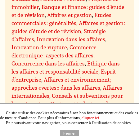
immobilier
,
Banque et finance : guides d’étude
et de révision
,
Affaires et gestion
,
Etudes
commerciales : généralités
,
Affaires et gestion :
guides d’étude et de révision
,
Stratégie
d’affaires
,
Innovation dans les affaires
,
Innovation de rupture
,
Commerce
électronique : aspects des affaires
,
Concurrence dans les affaires
,
Ethique dans
les affaires et responsabilité sociale
,
Esprit
d’entreprise
,
Affaires et environnement ;
approches « vertes » dans les affaires
,
Affaires
internationales
,
Conseils et subventions pour
les entreprises
,
Gestion et techniques de
gestion
,
Gestion : direction et motivation
,
Ce site utilise des cookies nécessaires à son bon fonctionnement et des cookies
de mesure d’audience. Pour plus d’informations,
cliquez ici
.
Gestion des prises de décision
,
Gestion du
En poursuivant votre navigation, vous consentez à l’utilisation de cookies.
savoir
,
Gestion des projets
,
Assurance qualité
Fermer
et qualité totale
,
Gestion du temps
,
Gestion de