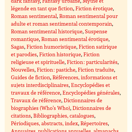
dark fantasy
,
Fantasy urbaine
,
Mythe et
légende en tant que fiction
,
Fiction érotique
,
Roman sentimental
,
Roman sentimental pour
adulte et roman sentimental contemporain
,
Roman sentimental historique
,
Suspense
romantique
,
Roman sentimental érotique
,
Sagas
,
Fiction humoristique
,
Fiction satirique
et parodies
,
Fiction historique
,
Fiction
religieuse et spirituelle
,
Fiction : particularités
,
Nouvelles
,
Fiction : pastiche
,
Fiction traduite
,
Guides de fiction
,
Références, informations et
sujets interdisciplinaires
,
Encyclopédies et
travaux de référence
,
Encyclopédies générales
,
Travaux de référence
,
Dictionnaires de
biographies (Who’s Who)
,
Dictionnaires de
citations
,
Bibliographies, catalogues
,
Périodiques, abstracts, index
,
Répertoires
,
Annuaires, publications annuelles, almanachs
,