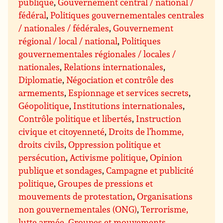
publique
,
Gouvernement central / national /
fédéral
,
Politiques gouvernementales centrales
/ nationales / fédérales
,
Gouvernement
régional / local / national
,
Politiques
gouvernementales régionales / locales /
nationales
,
Relations internationales
,
Diplomatie
,
Négociation et contrôle des
armements
,
Espionnage et services secrets
,
Géopolitique
,
Institutions internationales
,
Contrôle politique et libertés
,
Instruction
civique et citoyenneté
,
Droits de l’homme,
droits civils
,
Oppression politique et
persécution
,
Activisme politique
,
Opinion
publique et sondages
,
Campagne et publicité
politique
,
Groupes de pressions et
mouvements de protestation
,
Organisations
non gouvernementales (ONG)
,
Terrorisme,
lutte armée
,
Groupes et mouvements