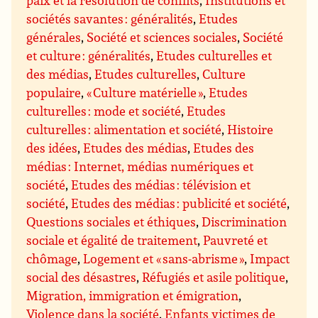
paix et la résolution de conflits
,
Institutions et
sociétés savantes : généralités
,
Etudes
générales
,
Société et sciences sociales
,
Société
et culture : généralités
,
Etudes culturelles et
des médias
,
Etudes culturelles
,
Culture
populaire
,
« Culture matérielle »
,
Etudes
culturelles : mode et société
,
Etudes
culturelles : alimentation et société
,
Histoire
des idées
,
Etudes des médias
,
Etudes des
médias : Internet, médias numériques et
société
,
Etudes des médias : télévision et
société
,
Etudes des médias : publicité et société
,
Questions sociales et éthiques
,
Discrimination
sociale et égalité de traitement
,
Pauvreté et
chômage
,
Logement et « sans-abrisme »
,
Impact
social des désastres
,
Réfugiés et asile politique
,
Migration, immigration et émigration
,
Violence dans la société
,
Enfants victimes de