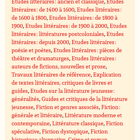
Etudes littéraires : ancien et classique
,
Etudes
littéraires : de 1400 à 1600
,
Etudes littéraires :
de 1600 à 1800
,
Etudes littéraires : de 1800 à
1900
,
Etudes littéraires : de 1900 à 2000
,
Etudes
littéraires : littératures postcoloniales
,
Etudes
littéraires : depuis 2000
,
Etudes littéraires :
poésie et poètes
,
Etudes littéraires : pièces de
théâtre et dramaturges
,
Etudes littéraires :
auteurs de fictions, nouvelles et prose
,
Travaux littéraires de référence
,
Explication
de textes littéraires, critiques de livres et
guides
,
Etudes sur la littérature jeunesse :
généralités
,
Guides et critiques de la littérature
jeunesse
,
Fiction et genres associés
,
Fiction :
générale et littéraire
,
Littérature moderne et
contemporaine
,
Littérature classique
,
Fiction
spéculative
,
Fiction dystopique
,
Fiction
historique alternative
,
Crime et roman