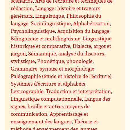
scénarios
,
Arts de l’écriture et techniques de
rédaction
,
Langage : histoire et travaux
généraux
,
Linguistique
,
Philosophie du
langage
,
Sociolinguistique
,
Alphabétisation
,
Psycholinguistique
,
Acquisition du langage
,
Bilinguisme et multilinguisme
,
Linguistique
historique et comparative
,
Dialecte, argot et
jargon
,
Sémantique, analyse du discours,
stylistique
,
Phonétique, phonologie
,
Grammaire, syntaxe et morphologie
,
Paléographie (étude et histoire de l’écriture)
,
Systèmes d’écriture et alphabets
,
Lexicographie
,
Traduction et interprétation
,
Linguistique computationnelle
,
Langue des
signes, braille et autres moyens de
communication
,
Apprentissage et
enseignement des langues
,
Théorie et
méthode d’enseignement des langues
,