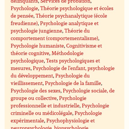
délinquants
,
Services de probation
,
Psychologie
,
Théorie psychologique et écoles
de pensée
,
Théorie psychanalytique (école
freudienne)
,
Psychologie analytique et
psychologie jungienne
,
Théorie du
comportement (comportementalisme)
,
Psychologie humaniste
,
Cognitivisme et
théorie cognitive
,
Méthodologie
psychologique
,
Tests psychologiques et
mesures
,
Psychologie de l’enfant, psychologie
du développement
,
Psychologie du
vieillissement
,
Psychologie de la famille
,
Psychologie des sexes
,
Psychologie sociale, de
groupe ou collective
,
Psychologie
professionnelle et industrielle
,
Psychologie
criminelle ou médicolégale
,
Psychologie
expérimentale
,
Psychophysiologie et
neuropsychologie, biopsychologie
,