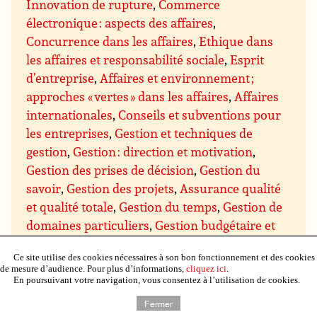
Innovation de rupture
,
Commerce
électronique : aspects des affaires
,
Concurrence dans les affaires
,
Ethique dans
les affaires et responsabilité sociale
,
Esprit
d’entreprise
,
Affaires et environnement ;
approches « vertes » dans les affaires
,
Affaires
internationales
,
Conseils et subventions pour
les entreprises
,
Gestion et techniques de
gestion
,
Gestion : direction et motivation
,
Gestion des prises de décision
,
Gestion du
savoir
,
Gestion des projets
,
Assurance qualité
et qualité totale
,
Gestion du temps
,
Gestion de
domaines particuliers
,
Gestion budgétaire et
financière
,
Gestion du personnel et des
Ce site utilise des cookies nécessaires à son bon fonctionnement et des cookies
ressources humaines
,
Gestion de l’immobilier,
de mesure d’audience. Pour plus d’informations,
cliquez ici
.
de la propriété et du matériel
,
Gestion de la
En poursuivant votre navigation, vous consentez à l’utilisation de cookies.
production et du contrôle qualité
,
Gestion de
Fermer