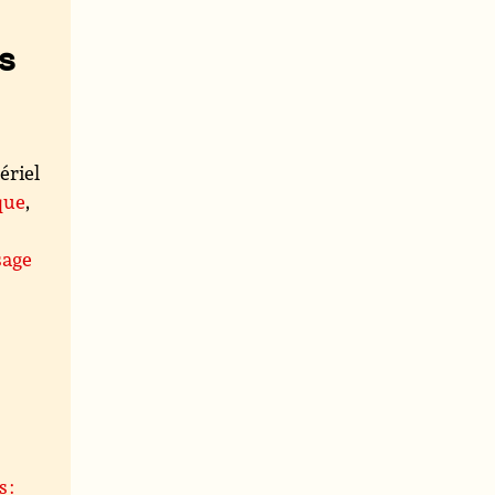
s
ériel
que
,
sage
 :