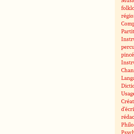
folkl
régi
Compo
Parti
Inst
perc
pinc
Inst
Chant
Langa
Dicti
Usag
Créat
d’écr
rédac
Philo
Psych