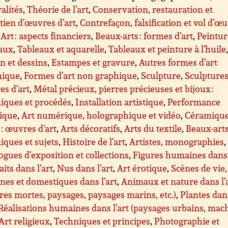
alités
,
Théorie de l’art
,
Conservation, restauration et
tien d’œuvres d’art
,
Contrefaçon, falsification et vol d’œ
,
Art : aspects financiers
,
Beaux-arts : formes d’art
,
Peintur
eaux
,
Tableaux et aquarelle
,
Tableaux et peinture à l’huile
n et dessins
,
Estampes et gravure
,
Autres formes d’art
hique
,
Formes d’art non graphique
,
Sculpture
,
Sculptures 
s d’art
,
Métal précieux, pierres précieuses et bijoux :
iques et procédés
,
Installation artistique
,
Performance
tique
,
Art numérique, holographique et vidéo
,
Céramique
 : œuvres d’art
,
Arts décoratifs
,
Arts du textile
,
Beaux-arts
iques et sujets
,
Histoire de l’art
,
Artistes, monographies
,
ogues d’exposition et collections
,
Figures humaines dans 
aits dans l’art
,
Nus dans l’art
,
Art érotique
,
Scènes de vie,
nes et domestiques dans l’art
,
Animaux et nature dans l’
res mortes, paysages, paysages marins, etc.)
,
Plantes dan
Réalisations humaines dans l’art (paysages urbains, mac
Art religieux
,
Techniques et principes
,
Photographie et