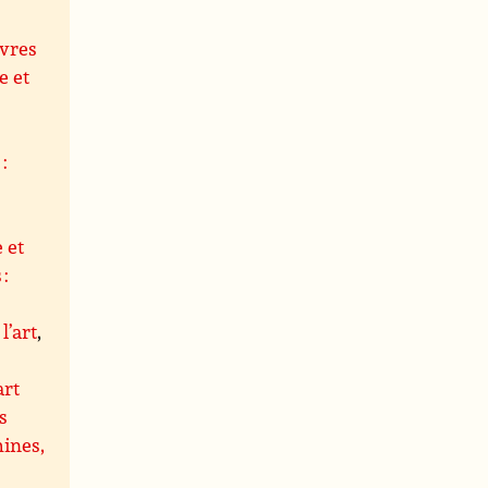
uvres
e et
,
:
 et
 :
l’art
,
art
s
hines,