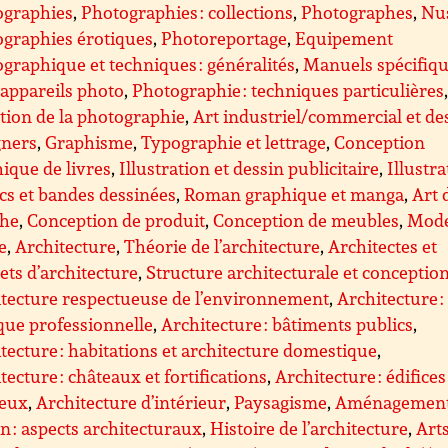
ographies
,
Photographies : collections
,
Photographes
,
Nus
graphies érotiques
,
Photoreportage
,
Equipement
graphique et techniques : généralités
,
Manuels spécifiq
appareils photo
,
Photographie : techniques particulières
tion de la photographie
,
Art industriel/commercial et de
gners
,
Graphisme
,
Typographie et lettrage
,
Conception
ique de livres
,
Illustration et dessin publicitaire
,
Illustra
s et bandes dessinées
,
Roman graphique et manga
,
Art 
che
,
Conception de produit
,
Conception de meubles
,
Mode
le
,
Architecture
,
Théorie de l’architecture
,
Architectes et
ets d’architecture
,
Structure architecturale et conceptio
tecture respectueuse de l’environnement
,
Architecture :
que professionnelle
,
Architecture : bâtiments publics
,
tecture : habitations et architecture domestique
,
tecture : châteaux et fortifications
,
Architecture : édifices
ieux
,
Architecture d’intérieur
,
Paysagisme
,
Aménagemen
n : aspects architecturaux
,
Histoire de l’architecture
,
Art