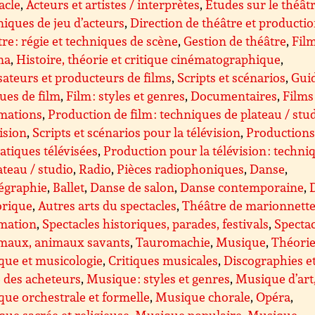
acle
,
Acteurs et artistes / interprètes
,
Etudes sur le théât
iques de jeu d’acteurs
,
Direction de théâtre et producti
re : régie et techniques de scène
,
Gestion de théâtre
,
Film
ma
,
Histoire, théorie et critique cinématographique
,
sateurs et producteurs de films
,
Scripts et scénarios
,
Guid
ques de film
,
Film : styles et genres
,
Documentaires
,
Films
imations
,
Production de film : techniques de plateau / stu
ision
,
Scripts et scénarios pour la télévision
,
Production
tiques télévisées
,
Production pour la télévision : techni
ateau / studio
,
Radio
,
Pièces radiophoniques
,
Danse
,
égraphie
,
Ballet
,
Danse de salon
,
Danse contemporaine
,
orique
,
Autres arts du spectacles
,
Théâtre de marionnette
imation
,
Spectacles historiques, parades, festivals
,
Spectac
imaux, animaux savants
,
Tauromachie
,
Musique
,
Théorie
que et musicologie
,
Critiques musicales
,
Discographies e
 des acheteurs
,
Musique : styles et genres
,
Musique d’art
ue orchestrale et formelle
,
Musique chorale
,
Opéra
,
ue sacrée et religieuse
,
Musique populaire
,
Musique