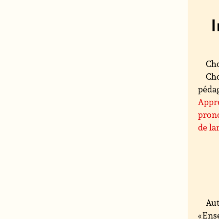
Cho
Cho
pédag
Appre
pron
de la
Aut
« Ens