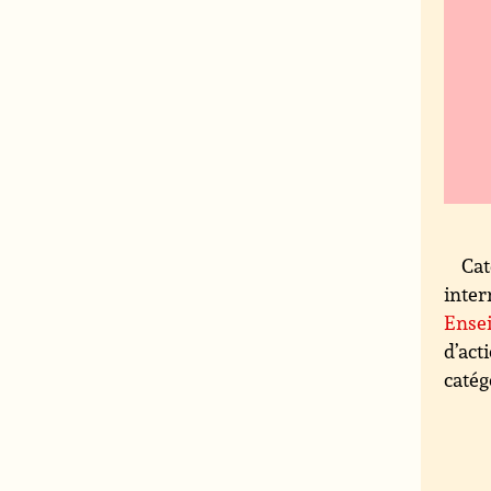
Cat
inter
Ensei
d’act
catég