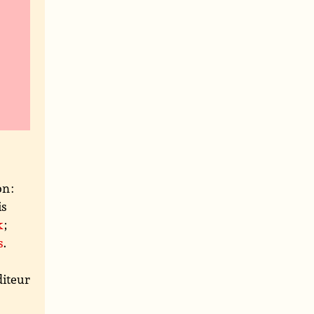
n :
is
k
;
s
.
iteur