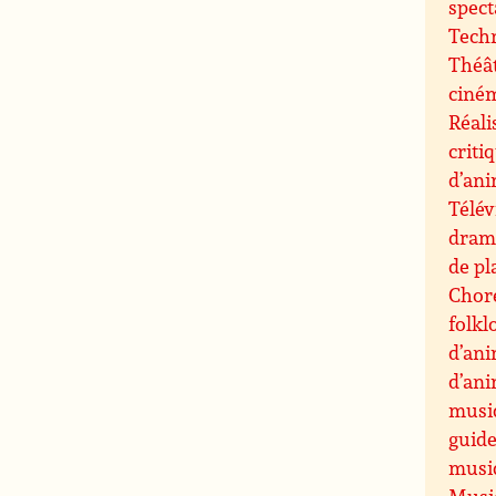
spect
Techn
Théât
ciné
Réali
criti
d’an
Télév
drama
de pl
Chor
folkl
d’an
d’an
musi
guide
musiq
Musiq