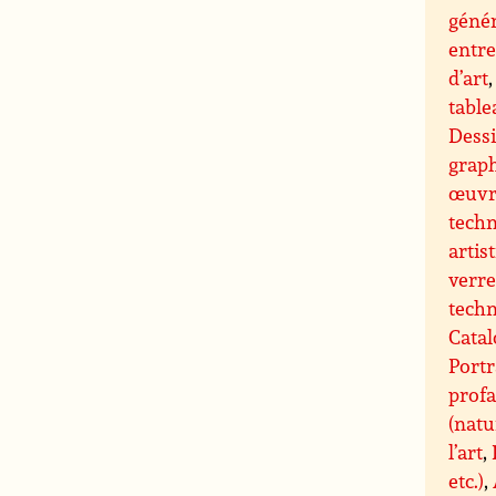
génér
entre
d’art
tabl
Dessi
grap
œuvre
techn
artis
verre
techn
Catal
Portr
profa
(natu
l’art
,
etc.)
,