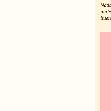
Notic
matér
inte