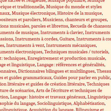
orique et traditionnelle
,
Musique du monde et styles
onaux
,
Musique électronique
,
Histoire de la musique
,
siteurs et paroliers
,
Musiciens, chanteurs et groupes
,
tions musicales, paroles et librettos
,
Recueils de chanson
ruments de musique
,
Instruments à clavier
,
Instruments
ussions
,
Instruments à cordes
,
Guitare
,
Instruments à co
ées
,
Instruments à vent
,
Instruments mécaniques
,
ruments électroniques
,
Techniques musicales / tutoriels
,
 : techniques
,
Enregistrement et production musicale
,
ge et linguistique
,
Langage : références et généralités
,
onnaires
,
Dictionnaires bilingues et multilingues
,
Thesau
es et guides grammaticaux
,
Guides pour parler en public
ion littéraire et guides de création littéraire
,
Techniques
iture de scénarios
,
Arts de l’écriture et techniques de
tion
,
Langage : histoire et travaux généraux
,
Linguistiqu
sophie du langage
,
Sociolinguistique
,
Alphabétisation
,
olinguistique
,
Acquisition du langage
,
Bilinguisme et