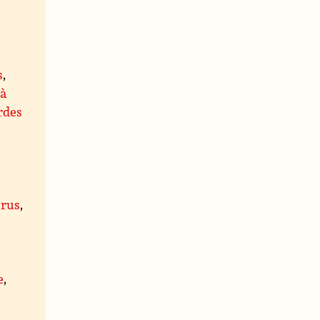
s
,
 à
rdes
rus
,
,
e
,