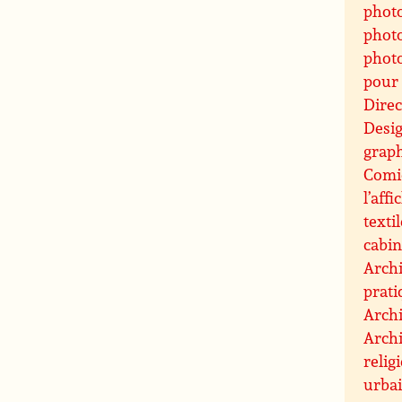
phot
photo
photo
pour 
Direc
Desi
graph
Comic
l’affi
texti
cabin
Archi
prati
Archi
Archi
relig
urbai