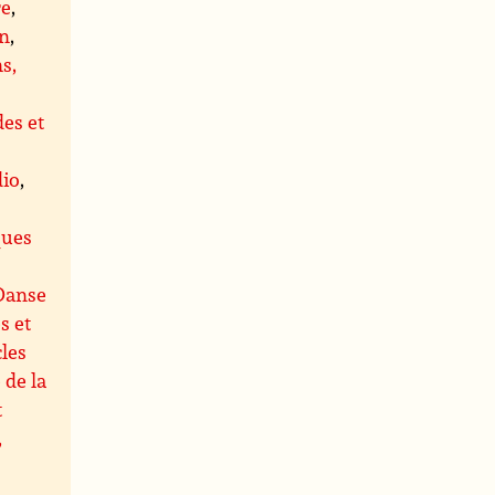
re
,
on
,
s,
es et
dio
,
s
ques
Danse
s et
les
 de la
t
,