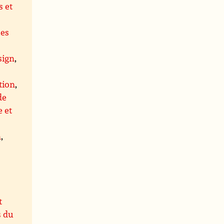
 et
ues
,
sign
,
tion
,
de
 et
n
,
t
s du