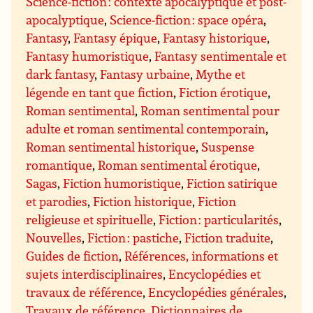
Science-fiction : contexte apocalyptique et post-
apocalyptique
,
Science-fiction : space opéra
,
Fantasy
,
Fantasy épique
,
Fantasy historique
,
Fantasy humoristique
,
Fantasy sentimentale et
dark fantasy
,
Fantasy urbaine
,
Mythe et
légende en tant que fiction
,
Fiction érotique
,
Roman sentimental
,
Roman sentimental pour
adulte et roman sentimental contemporain
,
Roman sentimental historique
,
Suspense
romantique
,
Roman sentimental érotique
,
Sagas
,
Fiction humoristique
,
Fiction satirique
et parodies
,
Fiction historique
,
Fiction
religieuse et spirituelle
,
Fiction : particularités
,
Nouvelles
,
Fiction : pastiche
,
Fiction traduite
,
Guides de fiction
,
Références, informations et
sujets interdisciplinaires
,
Encyclopédies et
travaux de référence
,
Encyclopédies générales
,
Travaux de référence
,
Dictionnaires de