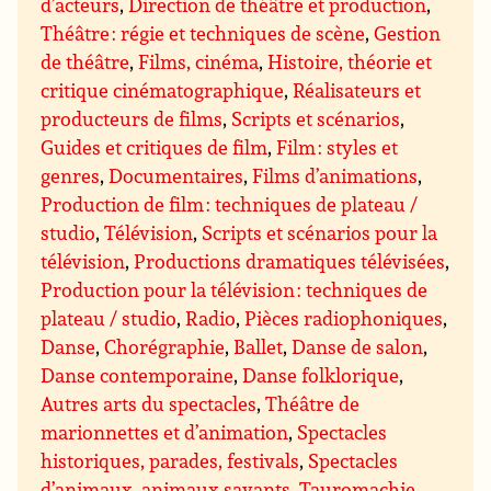
d’acteurs
,
Direction de théâtre et production
,
Théâtre : régie et techniques de scène
,
Gestion
de théâtre
,
Films, cinéma
,
Histoire, théorie et
critique cinématographique
,
Réalisateurs et
producteurs de films
,
Scripts et scénarios
,
Guides et critiques de film
,
Film : styles et
genres
,
Documentaires
,
Films d’animations
,
Production de film : techniques de plateau /
studio
,
Télévision
,
Scripts et scénarios pour la
télévision
,
Productions dramatiques télévisées
,
Production pour la télévision : techniques de
plateau / studio
,
Radio
,
Pièces radiophoniques
,
Danse
,
Chorégraphie
,
Ballet
,
Danse de salon
,
Danse contemporaine
,
Danse folklorique
,
Autres arts du spectacles
,
Théâtre de
marionnettes et d’animation
,
Spectacles
historiques, parades, festivals
,
Spectacles
d’animaux, animaux savants
,
Tauromachie
,