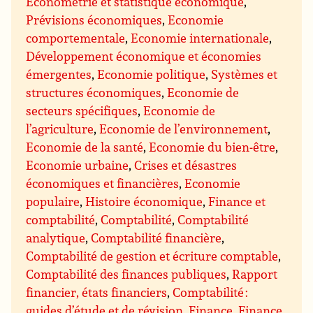
Econométrie et statistique économique
,
Prévisions économiques
,
Economie
comportementale
,
Economie internationale
,
Développement économique et économies
émergentes
,
Economie politique
,
Systèmes et
structures économiques
,
Economie de
secteurs spécifiques
,
Economie de
l’agriculture
,
Economie de l’environnement
,
Economie de la santé
,
Economie du bien-être
,
Economie urbaine
,
Crises et désastres
économiques et financières
,
Economie
populaire
,
Histoire économique
,
Finance et
comptabilité
,
Comptabilité
,
Comptabilité
analytique
,
Comptabilité financière
,
Comptabilité de gestion et écriture comptable
,
Comptabilité des finances publiques
,
Rapport
financier, états financiers
,
Comptabilité :
guides d’étude et de révision
,
Finance
,
Finance