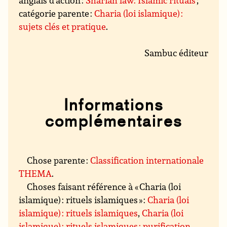
anglais d’action :
Shariah law: Islamic rituals
;
catégorie parente :
Charia (loi islamique) :
sujets clés et pratique
.
Sambuc éditeur
Informations
complémentaires
Chose parente :
Classification internationale
THEMA
.
Choses faisant référence à « Charia (loi
islamique) : rituels islamiques » :
Charia (loi
islamique) : rituels islamiques
,
Charia (loi
islamique) : rituels islamiques : purification
,