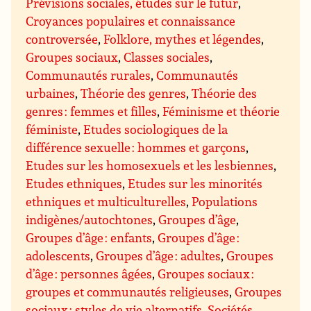
Prévisions sociales, études sur le futur
,
Croyances populaires et connaissance
controversée
,
Folklore, mythes et légendes
,
Groupes sociaux
,
Classes sociales
,
Communautés rurales
,
Communautés
urbaines
,
Théorie des genres
,
Théorie des
genres : femmes et filles
,
Féminisme et théorie
féministe
,
Etudes sociologiques de la
différence sexuelle : hommes et garçons
,
Etudes sur les homosexuels et les lesbiennes
,
Etudes ethniques
,
Etudes sur les minorités
ethniques et multiculturelles
,
Populations
indigènes/autochtones
,
Groupes d’âge
,
Groupes d’âge : enfants
,
Groupes d’âge :
adolescents
,
Groupes d’âge : adultes
,
Groupes
d’âge : personnes âgées
,
Groupes sociaux :
groupes et communautés religieuses
,
Groupes
sociaux : styles de vie alternatifs
,
Sociétés