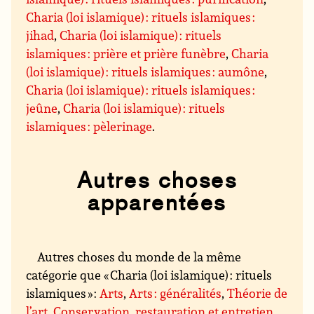
Charia (loi islamique) : rituels islamiques :
jihad
,
Charia (loi islamique) : rituels
islamiques : prière et prière funèbre
,
Charia
(loi islamique) : rituels islamiques : aumône
,
Charia (loi islamique) : rituels islamiques :
jeûne
,
Charia (loi islamique) : rituels
islamiques : pèlerinage
.
Autres choses
apparentées
Autres choses du monde de la même
catégorie que « Charia (loi islamique) : rituels
islamiques » :
Arts
,
Arts : généralités
,
Théorie de
l’art
,
Conservation, restauration et entretien