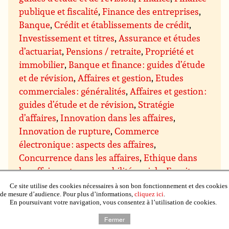
publique et fiscalité
,
Finance des entreprises
,
Banque
,
Crédit et établissements de crédit
,
Investissement et titres
,
Assurance et études
d’actuariat
,
Pensions / retraite
,
Propriété et
immobilier
,
Banque et finance : guides d’étude
et de révision
,
Affaires et gestion
,
Etudes
commerciales : généralités
,
Affaires et gestion :
guides d’étude et de révision
,
Stratégie
d’affaires
,
Innovation dans les affaires
,
Innovation de rupture
,
Commerce
électronique : aspects des affaires
,
Concurrence dans les affaires
,
Ethique dans
les affaires et responsabilité sociale
,
Esprit
d’entreprise
,
Affaires et environnement ;
Ce site utilise des cookies nécessaires à son bon fonctionnement et des cookies
de mesure d’audience. Pour plus d’informations,
cliquez ici
.
approches « vertes » dans les affaires
,
Affaires
En poursuivant votre navigation, vous consentez à l’utilisation de cookies.
internationales
,
Conseils et subventions pour
Fermer
les entreprises
,
Gestion et techniques de