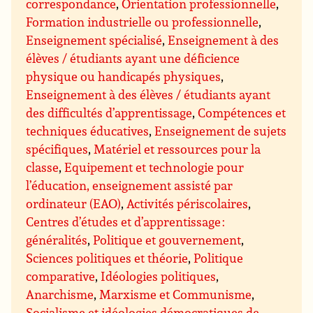
correspondance
,
Orientation professionnelle
,
Formation industrielle ou professionnelle
,
Enseignement spécialisé
,
Enseignement à des
élèves / étudiants ayant une déficience
physique ou handicapés physiques
,
Enseignement à des élèves / étudiants ayant
des difficultés d’apprentissage
,
Compétences et
techniques éducatives
,
Enseignement de sujets
spécifiques
,
Matériel et ressources pour la
classe
,
Equipement et technologie pour
l’éducation, enseignement assisté par
ordinateur (EAO)
,
Activités périscolaires
,
Centres d’études et d’apprentissage :
généralités
,
Politique et gouvernement
,
Sciences politiques et théorie
,
Politique
comparative
,
Idéologies politiques
,
Anarchisme
,
Marxisme et Communisme
,
Socialisme et idéologies démocratiques de