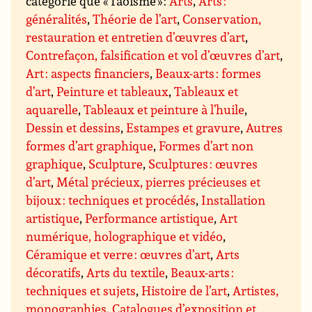
catégorie que « Taoïsme » :
Arts
,
Arts :
généralités
,
Théorie de l’art
,
Conservation,
restauration et entretien d’œuvres d’art
,
Contrefaçon, falsification et vol d’œuvres d’art
,
Art : aspects financiers
,
Beaux-arts : formes
d’art
,
Peinture et tableaux
,
Tableaux et
aquarelle
,
Tableaux et peinture à l’huile
,
Dessin et dessins
,
Estampes et gravure
,
Autres
formes d’art graphique
,
Formes d’art non
graphique
,
Sculpture
,
Sculptures : œuvres
d’art
,
Métal précieux, pierres précieuses et
bijoux : techniques et procédés
,
Installation
artistique
,
Performance artistique
,
Art
numérique, holographique et vidéo
,
Céramique et verre : œuvres d’art
,
Arts
décoratifs
,
Arts du textile
,
Beaux-arts :
techniques et sujets
,
Histoire de l’art
,
Artistes,
monographies
,
Catalogues d’exposition et