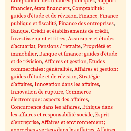
Comptabilité des finances publiques
,
Rapport
financier, états financiers
,
Comptabilité :
guides d’étude et de révision
,
Finance
,
Finance
publique et fiscalité
,
Finance des entreprises
,
Banque
,
Crédit et établissements de crédit
,
Investissement et titres
,
Assurance et études
d’actuariat
,
Pensions / retraite
,
Propriété et
immobilier
,
Banque et finance : guides d’étude
et de révision
,
Affaires et gestion
,
Etudes
commerciales : généralités
,
Affaires et gestion :
guides d’étude et de révision
,
Stratégie
d’affaires
,
Innovation dans les affaires
,
Innovation de rupture
,
Commerce
électronique : aspects des affaires
,
Concurrence dans les affaires
,
Ethique dans
les affaires et responsabilité sociale
,
Esprit
d’entreprise
,
Affaires et environnement ;
approches « vertes » dans les affaires
,
Affaires