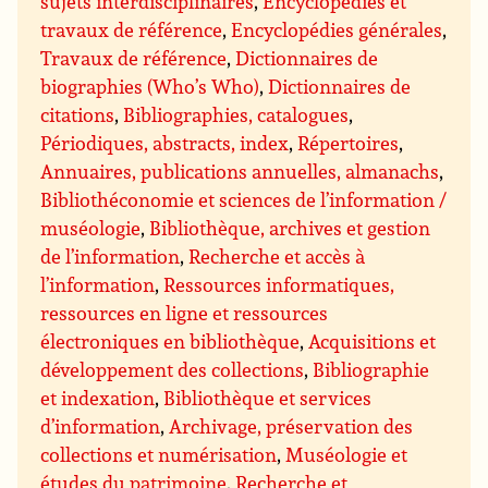
sujets interdisciplinaires
,
Encyclopédies et
travaux de référence
,
Encyclopédies générales
,
Travaux de référence
,
Dictionnaires de
biographies (Who’s Who)
,
Dictionnaires de
citations
,
Bibliographies, catalogues
,
Périodiques, abstracts, index
,
Répertoires
,
Annuaires, publications annuelles, almanachs
,
Bibliothéconomie et sciences de l’information /
muséologie
,
Bibliothèque, archives et gestion
de l’information
,
Recherche et accès à
l’information
,
Ressources informatiques,
ressources en ligne et ressources
électroniques en bibliothèque
,
Acquisitions et
développement des collections
,
Bibliographie
et indexation
,
Bibliothèque et services
d’information
,
Archivage, préservation des
collections et numérisation
,
Muséologie et
études du patrimoine
,
Recherche et