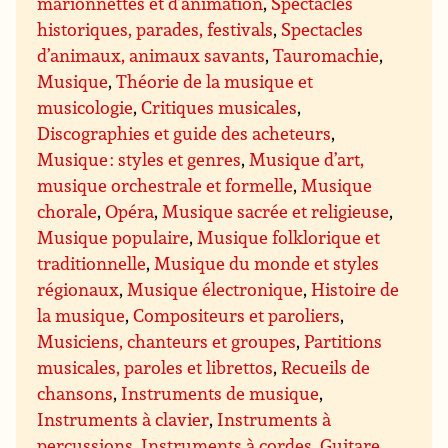
marionnettes et d’animation
,
Spectacles
historiques, parades, festivals
,
Spectacles
d’animaux, animaux savants
,
Tauromachie
,
Musique
,
Théorie de la musique et
musicologie
,
Critiques musicales
,
Discographies et guide des acheteurs
,
Musique : styles et genres
,
Musique d’art,
musique orchestrale et formelle
,
Musique
chorale
,
Opéra
,
Musique sacrée et religieuse
,
Musique populaire
,
Musique folklorique et
traditionnelle
,
Musique du monde et styles
régionaux
,
Musique électronique
,
Histoire de
la musique
,
Compositeurs et paroliers
,
Musiciens, chanteurs et groupes
,
Partitions
musicales, paroles et librettos
,
Recueils de
chansons
,
Instruments de musique
,
Instruments à clavier
,
Instruments à
percussions
,
Instruments à cordes
,
Guitare
,