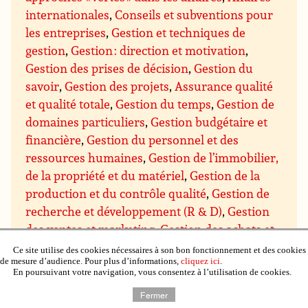
internationales
,
Conseils et subventions pour
les entreprises
,
Gestion et techniques de
gestion
,
Gestion : direction et motivation
,
Gestion des prises de décision
,
Gestion du
savoir
,
Gestion des projets
,
Assurance qualité
et qualité totale
,
Gestion du temps
,
Gestion de
domaines particuliers
,
Gestion budgétaire et
financière
,
Gestion du personnel et des
ressources humaines
,
Gestion de l’immobilier,
de la propriété et du matériel
,
Gestion de la
production et du contrôle qualité
,
Gestion de
recherche et développement (R & D)
,
Gestion
des ventes et marketing
,
Gestion des achats et
des approvisionnements
,
Gestion de la
Ce site utilise des cookies nécessaires à son bon fonctionnement et des cookies
de mesure d’audience. Pour plus d’informations,
cliquez ici
.
distribution et de la logistique
,
Négociation
En poursuivant votre navigation, vous consentez à l’utilisation de cookies.
commerciale
,
Communication et présentation
Fermer
des entreprises
,
Mathématiques et système