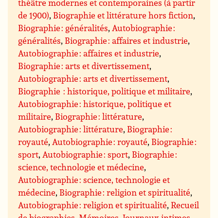
théâtre modernes et contemporaines (à partir
de 1900)
,
Biographie et littérature hors fiction
,
Biographie : généralités
,
Autobiographie :
généralités
,
Biographie : affaires et industrie
,
Autobiographie : affaires et industrie
,
Biographie : arts et divertissement
,
Autobiographie : arts et divertissement
,
Biographie : historique, politique et militaire
,
Autobiographie : historique, politique et
militaire
,
Biographie : littérature
,
Autobiographie : littérature
,
Biographie :
royauté
,
Autobiographie : royauté
,
Biographie :
sport
,
Autobiographie : sport
,
Biographie :
science, technologie et médecine
,
Autobiographie : science, technologie et
médecine
,
Biographie : religion et spiritualité
,
Autobiographie : religion et spiritualité
,
Recueil
de biographies
,
Mémoires
,
Journaux intimes,