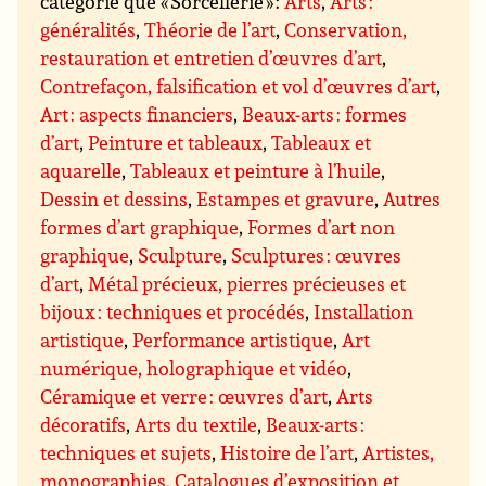
catégorie que « Sorcellerie » :
Arts
,
Arts :
généralités
,
Théorie de l’art
,
Conservation,
restauration et entretien d’œuvres d’art
,
Contrefaçon, falsification et vol d’œuvres d’art
,
Art : aspects financiers
,
Beaux-arts : formes
d’art
,
Peinture et tableaux
,
Tableaux et
aquarelle
,
Tableaux et peinture à l’huile
,
Dessin et dessins
,
Estampes et gravure
,
Autres
formes d’art graphique
,
Formes d’art non
graphique
,
Sculpture
,
Sculptures : œuvres
d’art
,
Métal précieux, pierres précieuses et
bijoux : techniques et procédés
,
Installation
artistique
,
Performance artistique
,
Art
numérique, holographique et vidéo
,
Céramique et verre : œuvres d’art
,
Arts
décoratifs
,
Arts du textile
,
Beaux-arts :
techniques et sujets
,
Histoire de l’art
,
Artistes,
monographies
,
Catalogues d’exposition et