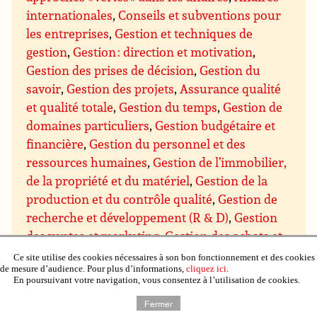
internationales
,
Conseils et subventions pour
les entreprises
,
Gestion et techniques de
gestion
,
Gestion : direction et motivation
,
Gestion des prises de décision
,
Gestion du
savoir
,
Gestion des projets
,
Assurance qualité
et qualité totale
,
Gestion du temps
,
Gestion de
domaines particuliers
,
Gestion budgétaire et
financière
,
Gestion du personnel et des
ressources humaines
,
Gestion de l’immobilier,
de la propriété et du matériel
,
Gestion de la
production et du contrôle qualité
,
Gestion de
recherche et développement (R & D)
,
Gestion
des ventes et marketing
,
Gestion des achats et
des approvisionnements
,
Gestion de la
Ce site utilise des cookies nécessaires à son bon fonctionnement et des cookies
de mesure d’audience. Pour plus d’informations,
cliquez ici
.
distribution et de la logistique
,
Négociation
En poursuivant votre navigation, vous consentez à l’utilisation de cookies.
commerciale
,
Communication et présentation
Fermer
des entreprises
,
Mathématiques et système