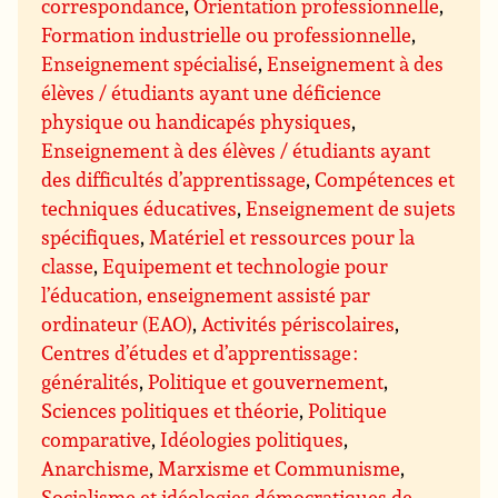
correspondance
,
Orientation professionnelle
,
Formation industrielle ou professionnelle
,
Enseignement spécialisé
,
Enseignement à des
élèves / étudiants ayant une déficience
physique ou handicapés physiques
,
Enseignement à des élèves / étudiants ayant
des difficultés d’apprentissage
,
Compétences et
techniques éducatives
,
Enseignement de sujets
spécifiques
,
Matériel et ressources pour la
classe
,
Equipement et technologie pour
l’éducation, enseignement assisté par
ordinateur (EAO)
,
Activités périscolaires
,
Centres d’études et d’apprentissage :
généralités
,
Politique et gouvernement
,
Sciences politiques et théorie
,
Politique
comparative
,
Idéologies politiques
,
Anarchisme
,
Marxisme et Communisme
,
Socialisme et idéologies démocratiques de