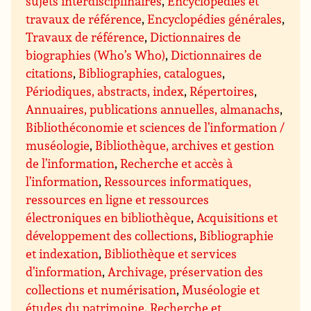
sujets interdisciplinaires
,
Encyclopédies et
travaux de référence
,
Encyclopédies générales
,
Travaux de référence
,
Dictionnaires de
biographies (Who’s Who)
,
Dictionnaires de
citations
,
Bibliographies, catalogues
,
Périodiques, abstracts, index
,
Répertoires
,
Annuaires, publications annuelles, almanachs
,
Bibliothéconomie et sciences de l’information /
muséologie
,
Bibliothèque, archives et gestion
de l’information
,
Recherche et accès à
l’information
,
Ressources informatiques,
ressources en ligne et ressources
électroniques en bibliothèque
,
Acquisitions et
développement des collections
,
Bibliographie
et indexation
,
Bibliothèque et services
d’information
,
Archivage, préservation des
collections et numérisation
,
Muséologie et
études du patrimoine
,
Recherche et