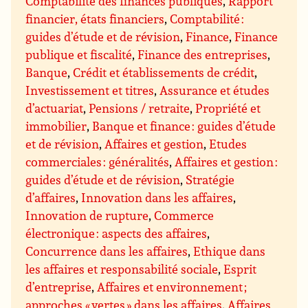
Comptabilité des finances publiques
,
Rapport
financier, états financiers
,
Comptabilité :
guides d’étude et de révision
,
Finance
,
Finance
publique et fiscalité
,
Finance des entreprises
,
Banque
,
Crédit et établissements de crédit
,
Investissement et titres
,
Assurance et études
d’actuariat
,
Pensions / retraite
,
Propriété et
immobilier
,
Banque et finance : guides d’étude
et de révision
,
Affaires et gestion
,
Etudes
commerciales : généralités
,
Affaires et gestion :
guides d’étude et de révision
,
Stratégie
d’affaires
,
Innovation dans les affaires
,
Innovation de rupture
,
Commerce
électronique : aspects des affaires
,
Concurrence dans les affaires
,
Ethique dans
les affaires et responsabilité sociale
,
Esprit
d’entreprise
,
Affaires et environnement ;
approches « vertes » dans les affaires
,
Affaires