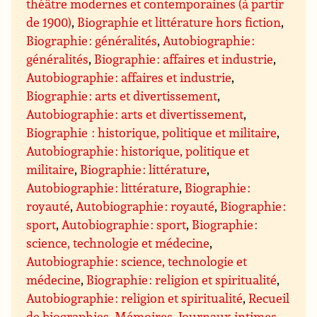
théâtre modernes et contemporaines (à partir
de 1900)
,
Biographie et littérature hors fiction
,
Biographie : généralités
,
Autobiographie :
généralités
,
Biographie : affaires et industrie
,
Autobiographie : affaires et industrie
,
Biographie : arts et divertissement
,
Autobiographie : arts et divertissement
,
Biographie : historique, politique et militaire
,
Autobiographie : historique, politique et
militaire
,
Biographie : littérature
,
Autobiographie : littérature
,
Biographie :
royauté
,
Autobiographie : royauté
,
Biographie :
sport
,
Autobiographie : sport
,
Biographie :
science, technologie et médecine
,
Autobiographie : science, technologie et
médecine
,
Biographie : religion et spiritualité
,
Autobiographie : religion et spiritualité
,
Recueil
de biographies
,
Mémoires
,
Journaux intimes,