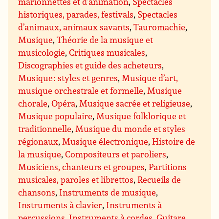
marionnettes et d’animation
,
Spectacles
historiques, parades, festivals
,
Spectacles
d’animaux, animaux savants
,
Tauromachie
,
Musique
,
Théorie de la musique et
musicologie
,
Critiques musicales
,
Discographies et guide des acheteurs
,
Musique : styles et genres
,
Musique d’art,
musique orchestrale et formelle
,
Musique
chorale
,
Opéra
,
Musique sacrée et religieuse
,
Musique populaire
,
Musique folklorique et
traditionnelle
,
Musique du monde et styles
régionaux
,
Musique électronique
,
Histoire de
la musique
,
Compositeurs et paroliers
,
Musiciens, chanteurs et groupes
,
Partitions
musicales, paroles et librettos
,
Recueils de
chansons
,
Instruments de musique
,
Instruments à clavier
,
Instruments à
percussions
,
Instruments à cordes
,
Guitare
,