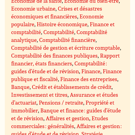
Economie de la santé
,
Economie du bien-être
,
Economie urbaine
,
Crises et désastres
économiques et financières
,
Economie
populaire
,
Histoire économique
,
Finance et
comptabilité
,
Comptabilité
,
Comptabilité
analytique
,
Comptabilité financière
,
Comptabilité de gestion et écriture comptable
,
Comptabilité des finances publiques
,
Rapport
financier, états financiers
,
Comptabilité :
guides d’étude et de révision
,
Finance
,
Finance
publique et fiscalité
,
Finance des entreprises
,
Banque
,
Crédit et établissements de crédit
,
Investissement et titres
,
Assurance et études
d’actuariat
,
Pensions / retraite
,
Propriété et
immobilier
,
Banque et finance : guides d’étude
et de révision
,
Affaires et gestion
,
Etudes
commerciales : généralités
,
Affaires et gestion :
guides d’étude et de révision
,
Stratégie