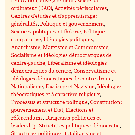
l’éducation, enseignement assisté par
ordinateur (EAO)
,
Activités périscolaires
,
Centres d’études et d’apprentissage :
généralités
,
Politique et gouvernement
,
Sciences politiques et théorie
,
Politique
comparative
,
Idéologies politiques
,
Anarchisme
,
Marxisme et Communisme
,
Socialisme et idéologies démocratiques de
centre-gauche
,
Libéralisme et idéologies
démocratiques du centre
,
Conservatisme et
idéologies démocratiques de centre-droite
,
Nationalisme
,
Fascisme et Nazisme
,
Idéologies
théocratiques et à caractère religieux
,
Processus et structure politique
,
Constitution :
gouvernement et Etat
,
Elections et
référendums
,
Dirigeants politiques et
leadership
,
Structures politiques : démocratie
,
Structures politiques : totalitarisme et