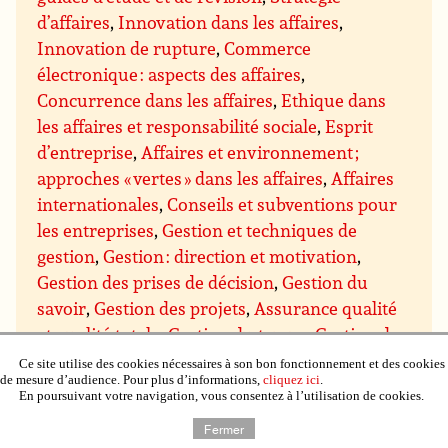
d’affaires
,
Innovation dans les affaires
,
Innovation de rupture
,
Commerce
électronique : aspects des affaires
,
Concurrence dans les affaires
,
Ethique dans
les affaires et responsabilité sociale
,
Esprit
d’entreprise
,
Affaires et environnement ;
approches « vertes » dans les affaires
,
Affaires
internationales
,
Conseils et subventions pour
les entreprises
,
Gestion et techniques de
gestion
,
Gestion : direction et motivation
,
Gestion des prises de décision
,
Gestion du
savoir
,
Gestion des projets
,
Assurance qualité
et qualité totale
,
Gestion du temps
,
Gestion de
domaines particuliers
,
Gestion budgétaire et
Ce site utilise des cookies nécessaires à son bon fonctionnement et des cookies
de mesure d’audience. Pour plus d’informations,
cliquez ici
.
financière
,
Gestion du personnel et des
En poursuivant votre navigation, vous consentez à l’utilisation de cookies.
ressources humaines
,
Gestion de l’immobilier,
Fermer
de la propriété et du matériel
,
Gestion de la