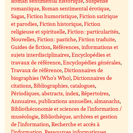
Roman sentimental historique
,
Suspense
romantique
,
Roman sentimental érotique
,
Sagas
,
Fiction humoristique
,
Fiction satirique
et parodies
,
Fiction historique
,
Fiction
religieuse et spirituelle
,
Fiction : particularités
,
Nouvelles
,
Fiction : pastiche
,
Fiction traduite
,
Guides de fiction
,
Références, informations et
sujets interdisciplinaires
,
Encyclopédies et
travaux de référence
,
Encyclopédies générales
,
Travaux de référence
,
Dictionnaires de
biographies (Who’s Who)
,
Dictionnaires de
citations
,
Bibliographies, catalogues
,
Périodiques, abstracts, index
,
Répertoires
,
Annuaires, publications annuelles, almanachs
,
Bibliothéconomie et sciences de l’information /
muséologie
,
Bibliothèque, archives et gestion
de l’information
,
Recherche et accès à
l’information
,
Ressources informatiques,