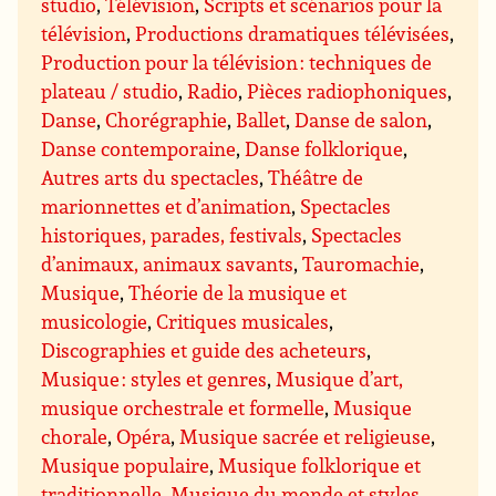
studio
,
Télévision
,
Scripts et scénarios pour la
télévision
,
Productions dramatiques télévisées
,
Production pour la télévision : techniques de
plateau / studio
,
Radio
,
Pièces radiophoniques
,
Danse
,
Chorégraphie
,
Ballet
,
Danse de salon
,
Danse contemporaine
,
Danse folklorique
,
Autres arts du spectacles
,
Théâtre de
marionnettes et d’animation
,
Spectacles
historiques, parades, festivals
,
Spectacles
d’animaux, animaux savants
,
Tauromachie
,
Musique
,
Théorie de la musique et
musicologie
,
Critiques musicales
,
Discographies et guide des acheteurs
,
Musique : styles et genres
,
Musique d’art,
musique orchestrale et formelle
,
Musique
chorale
,
Opéra
,
Musique sacrée et religieuse
,
Musique populaire
,
Musique folklorique et
traditionnelle
,
Musique du monde et styles