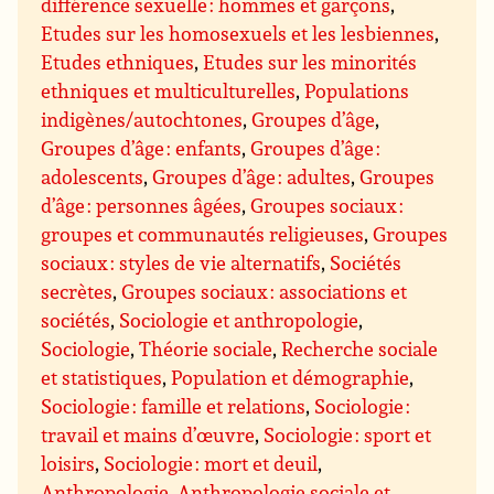
différence sexuelle : hommes et garçons
,
Etudes sur les homosexuels et les lesbiennes
,
Etudes ethniques
,
Etudes sur les minorités
ethniques et multiculturelles
,
Populations
indigènes/autochtones
,
Groupes d’âge
,
Groupes d’âge : enfants
,
Groupes d’âge :
adolescents
,
Groupes d’âge : adultes
,
Groupes
d’âge : personnes âgées
,
Groupes sociaux :
groupes et communautés religieuses
,
Groupes
sociaux : styles de vie alternatifs
,
Sociétés
secrètes
,
Groupes sociaux : associations et
sociétés
,
Sociologie et anthropologie
,
Sociologie
,
Théorie sociale
,
Recherche sociale
et statistiques
,
Population et démographie
,
Sociologie : famille et relations
,
Sociologie :
travail et mains d’œuvre
,
Sociologie : sport et
loisirs
,
Sociologie : mort et deuil
,
Anthropologie
,
Anthropologie sociale et